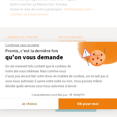
Votre courtier La Maison Des Travaux
Visiter le site de notre partenaire :
Meilleurtaux.com —
Courtier en Financement
AGENCE DE TROYES
NOS DOMAINES
D’INTERVENTION
Continuer sans accepter
Qui sommes-nous
EXTENSION
Promis, c'est la dernière fois
Actualités
qu'on vous demande
RÉNOVATION INTÉRIEURE
Notre charte qualité
Plateforme de Gestion du Consentement 
TRAVAUX EXTÉRIEURS
On est vraiment très content que le contenu de
Partenaires
notre site vous intéresse. Mais comme vous
Trouver une agence
NOS PARTENAIRES
Axeptio consent
n'avez pas encore fait votre choix en matière de cookies, on ne sait pas si
Devenir franchisé
vous nous autorisez à suivre votre visite ou non. Vous pouvez même
La Maison des Architectes
décider quels services vous nous autorisez à lancer.
Foire aux Questions
Expert Bricolage
Conditions générales
Consentements certifiés par
Intégrer notre réseau
d’intervention
Je choisis
OK pour moi
Mentions légales
Des travaux pour les pros ?