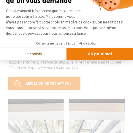
qu'on vous demande
Plateforme de Gestion du Consentement 
On est vraiment très content que le contenu de
notre site vous intéresse. Mais comme vous
Axeptio consent
n'avez pas encore fait votre choix en matière de cookies, on ne sait pas si
vous nous autorisez à suivre votre visite ou non. Vous pouvez même
Le guide thématique
décider quels services vous nous autorisez à lancer.
Construction de véranda
Consentements certifiés par
La construction d’une véranda représente l’une des solutions
possibles en matière d’extension de maison. Réputée pour sa
Je choisis
OK pour moi
luminosité, elle confère à votre habitation un confort et de l’espace
supplémentaire. Qu’est-ce qu’implique la réalisation d’un tel projet ?
C’est à cette question que La Maison des...
LIRE LE GUIDE THÉMATIQUE