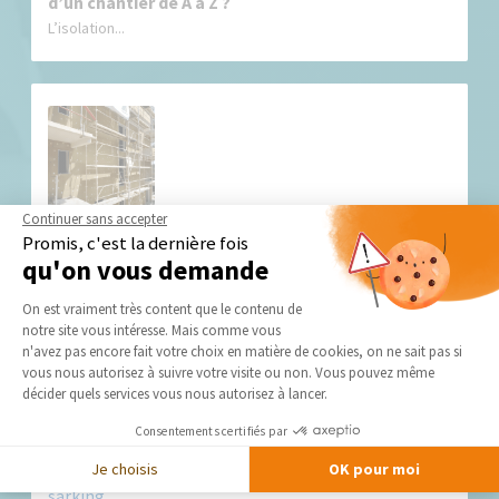
d’un chantier de A à Z ?
L’isolation...
Continuer sans accepter
Isolation par l’extérieur : tout savoir pour
Promis, c'est la dernière fois
améliorer durablement le confort de votre
qu'on vous demande
maison
Plateforme de Gestion du Consentement 
Face à la hausse du coût de l’énergie et aux exigences
On est vraiment très content que le contenu de
croissantes en matière...
notre site vous intéresse. Mais comme vous
Axeptio consent
n'avez pas encore fait votre choix en matière de cookies, on ne sait pas si
vous nous autorisez à suivre votre visite ou non. Vous pouvez même
décider quels services vous nous autorisez à lancer.
Consentements certifiés par
Je choisis
OK pour moi