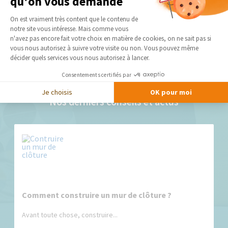
qu'on vous demande
peuvent commencer !
Plateforme de Gestion du Consentement 
On est vraiment très content que le contenu de
notre site vous intéresse. Mais comme vous
Axeptio consent
DEMANDER UN DEVIS GRATUIT
n'avez pas encore fait votre choix en matière de cookies, on ne sait pas si
vous nous autorisez à suivre votre visite ou non. Vous pouvez même
décider quels services vous nous autorisez à lancer.
Consentements certifiés par
Je choisis
OK pour moi
Nos derniers conseils et actus
Comment construire un mur de clôture ?
Avant toute chose, construire...