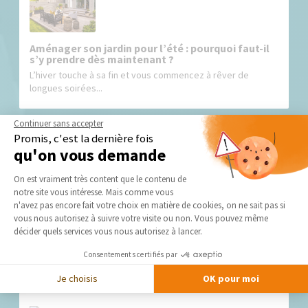
Aménager son jardin pour l’été : pourquoi faut-il
s’y prendre dès maintenant ?
L’hiver touche à sa fin et vous commencez à rêver de
longues soirées...
Continuer sans accepter
Promis, c'est la dernière fois
qu'on vous demande
Plateforme de Gestion du Consentement 
On est vraiment très content que le contenu de
notre site vous intéresse. Mais comme vous
Axeptio consent
n'avez pas encore fait votre choix en matière de cookies, on ne sait pas si
Créer une oasis dans son jardin
vous nous autorisez à suivre votre visite ou non. Vous pouvez même
décider quels services vous nous autorisez à lancer.
Véritable invitation au voyage, une oasis dans le jardin
Consentements certifiés par
conjugue verdure, plan d’eau,...
Je choisis
OK pour moi