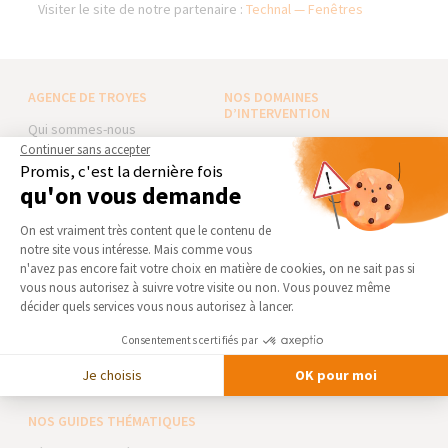
Visiter le site de notre partenaire :
Technal — Fenêtres
AGENCE DE TROYES
NOS DOMAINES
D’INTERVENTION
Qui sommes-nous
EXTENSION
Continuer sans accepter
Actualités
Promis, c'est la dernière fois
RÉNOVATION INTÉRIEURE
Notre charte qualité
qu'on vous demande
TRAVAUX EXTÉRIEURS
Partenaires
Plateforme de Gestion du Consentement 
On est vraiment très content que le contenu de
Trouver une agence
NOS PARTENAIRES
notre site vous intéresse. Mais comme vous
Devenir franchisé
Axeptio consent
n'avez pas encore fait votre choix en matière de cookies, on ne sait pas si
La Maison des Architectes
vous nous autorisez à suivre votre visite ou non. Vous pouvez même
Foire aux Questions
Expert Bricolage
décider quels services vous nous autorisez à lancer.
Conditions générales
Intégrer notre réseau
d’intervention
Consentements certifiés par
Mentions légales
Des travaux pour les pros ?
Je choisis
OK pour moi
NOS GUIDES THÉMATIQUES